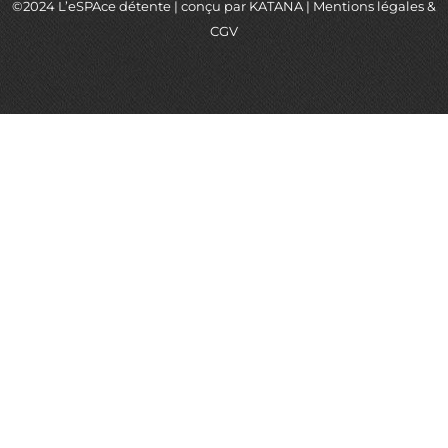
©2024 L’eSPAce détente | conçu par
KATANA
|
Mentions légales
&
CGV