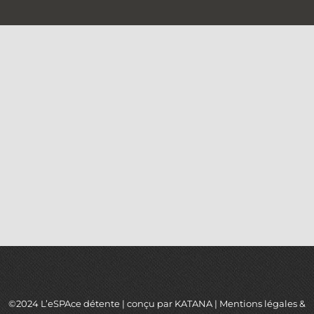
©2024 L’eSPAce détente | conçu par
KATANA
|
Mentions légales
&