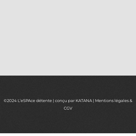
©2024 L’eSPAce détente | conçu par
KATANA
|
Mentions légales
&
CGV